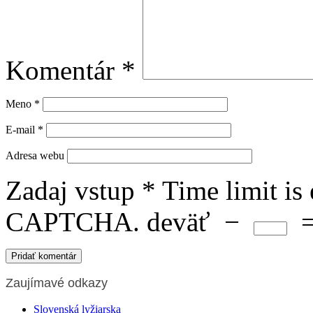
Komentár
*
Meno
*
E-mail
*
Adresa webu
Zadaj vstup
*
Time limit is
CAPTCHA.
deväť
−
Zaujímavé odkazy
Slovenská lyžiarska