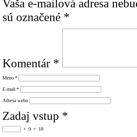
Vaša e-mailová adresa nebu
sú označené
*
Komentár
*
Meno
*
E-mail
*
Adresa webu
Zadaj vstup
*
+
9
=
18