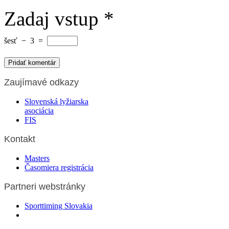
Zadaj vstup
*
šesť
−
3
=
Zaujímavé odkazy
Slovenská lyžiarska
asociácia
FIS
Kontakt
Masters
Časomiera registrácia
Partneri webstránky
Sporttiming Slovakia