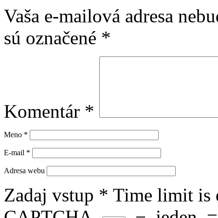
Vaša e-mailová adresa nebu
sú označené
*
Komentár
*
Meno
*
E-mail
*
Adresa webu
Zadaj vstup
*
Time limit is
CAPTCHA.
−
jeden