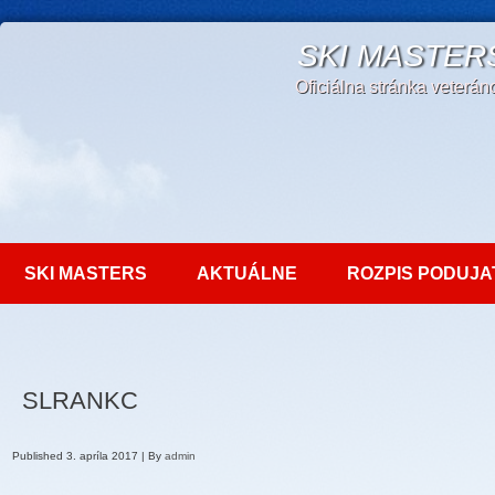
SKI MASTER
Oficiálna stránka veterá
SKI MASTERS
AKTUÁLNE
ROZPIS PODUJA
SLRANKC
Published
3. apríla 2017
|
By
admin