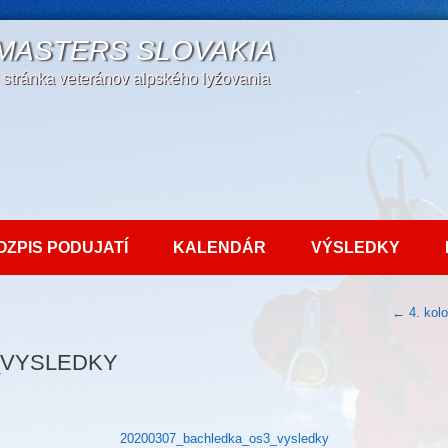
 MASTERS SLOVAKIA
a stránka veteránov alpského lyžovania
OZPIS PODUJATÍ
KALENDÁR
VÝSLEDKY
←
4. kol
_VYSLEDKY
20200307_bachledka_os3_vysledky