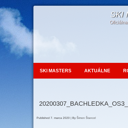
SKI
Oficiáln
SKI MASTERS
AKTUÁLNE
R
20200307_BACHLEDKA_OS3
Published
7. marca 2020
|
By
Šimon Štancel