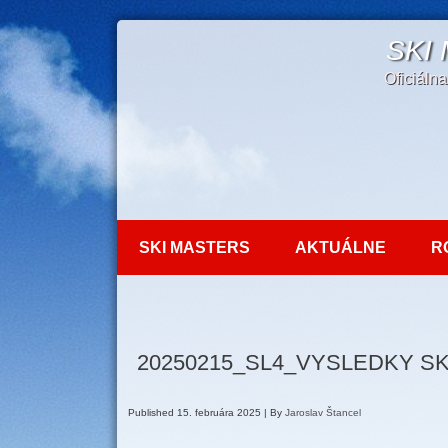
SKI
Oficiáln
SKI MASTERS
AKTUÁLNE
R
20250215_SL4_VYSLEDKY S
Published
15. februára 2025
|
By
Jaroslav Štancel