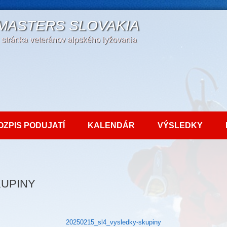
 MASTERS SLOVAKIA
a stránka veteránov alpského lyžovania
OZPIS PODUJATÍ
KALENDÁR
VÝSLEDKY
KUPINY
20250215_sl4_vysledky-skupiny