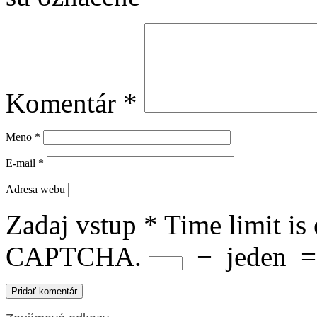
Komentár
*
Meno
*
E-mail
*
Adresa webu
Zadaj vstup
*
Time limit is
CAPTCHA.
−
jeden