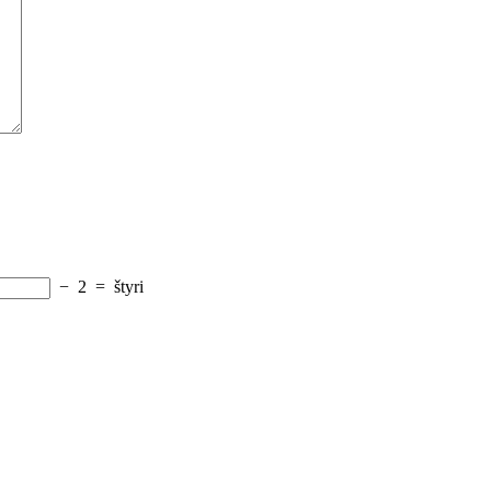
−
2
=
štyri