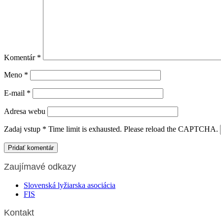
Komentár
*
Meno
*
E-mail
*
Adresa webu
Zadaj vstup
*
Time limit is exhausted. Please reload the CAPTCHA.
Zaujímavé odkazy
Slovenská lyžiarska asociácia
FIS
Kontakt