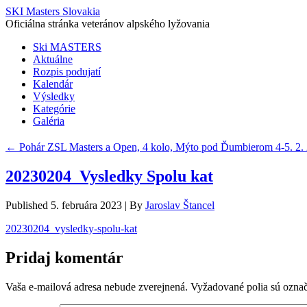
SKI Masters Slovakia
Oficiálna stránka veteránov alpského lyžovania
Ski MASTERS
Aktuálne
Rozpis podujatí
Kalendár
Výsledky
Kategórie
Galéria
←
Pohár ZSL Masters a Open, 4 kolo, Mýto pod Ďumbierom 4-5. 2.
20230204_Vysledky Spolu kat
Published
5. februára 2023
|
By
Jaroslav Štancel
20230204_vysledky-spolu-kat
Pridaj komentár
Vaša e-mailová adresa nebude zverejnená.
Vyžadované polia sú ozna