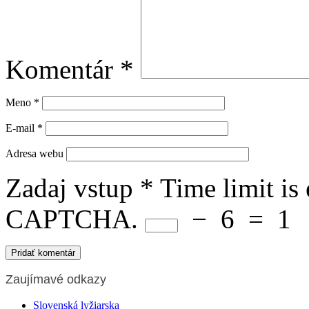
Komentár
*
Meno
*
E-mail
*
Adresa webu
Zadaj vstup
*
Time limit is
CAPTCHA.
−
6
=
1
Zaujímavé odkazy
Slovenská lyžiarska