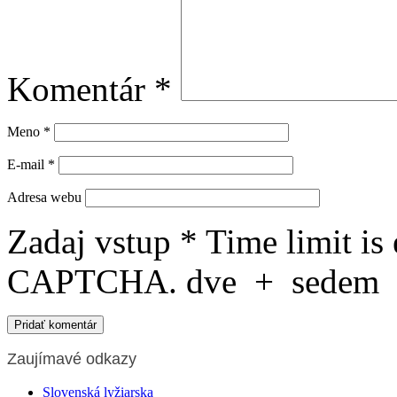
Komentár
*
Meno
*
E-mail
*
Adresa webu
Zadaj vstup
*
Time limit is
CAPTCHA.
dve
+
sedem
Zaujímavé odkazy
Slovenská lyžiarska