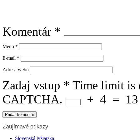
Komentár
*
Meno
*
E-mail
*
Adresa webu
Zadaj vstup
*
Time limit is
CAPTCHA.
+
4
=
13
Zaujímavé odkazy
Slovenská lyžiarska