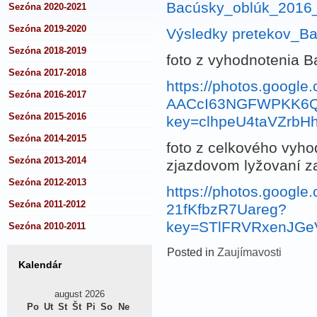
Bacúsky_oblúk_2016_
Sezóna 2020-2021
Sezóna 2019-2020
Výsledky pretekov_Ba
Sezóna 2018-2019
foto z vyhodnotenia 
Sezóna 2017-2018
https://photos.googl
Sezóna 2016-2017
AACcI63NGFWPKK6Q
Sezóna 2015-2016
key=clhpeU4taVZrb
Sezóna 2014-2015
foto z celkového vyh
Sezóna 2013-2014
zjazdovom lyžovaní z
Sezóna 2012-2013
https://photos.goog
Sezóna 2011-2012
21fKfbzR7Uareg?
key=STlFRVRxenJG
Sezóna 2010-2011
Posted in
Zaujímavosti
Kalendár
august 2026
Po
Ut
St
Št
Pi
So
Ne