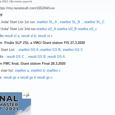
ra 2021
|
By
marian.jagercik
tps://my.raceresult.com/165204/Live
20
1.kola/ Start List 1st run:
startlist SL_A
,
startlist SL_B
,
startlist SL_C
2.kola/ Start List 2nd run:
startka sl2_A
startka sl2_B
startka sl2_c
lts
result sl a
,
result sl b
,
result sl c
m Finále SLP ZSL a VMC/ Giant slalom FIS 27.3.2020
/ Start List :
startlist GS A
;
startlist GS B;
startlist GS C
lts :
result GS C
;
result GS B
;
result GS A
 FMC final, Giant slalom Final 28.3.2020
 start list:
startlist a
;
startlist b
;
startlist c
ts:
result gs a
result gs b
result gs c