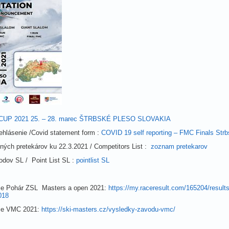
UP 2021 25. – 28. marec ŠTRBSKÉ PLESO SLOVAKIA
rehlásenie /Covid statement form :
COVID 19 self reporting – FMC Finals Str
ných pretekárov ku 22.3.2021 / Competitors List :
zoznam pretekarov
dov SL / Point List SL :
pointlist SL
die Pohár ZSL Masters a open 2021:
https://my.raceresult.com/165204/result
018
die VMC 2021:
https://ski-masters.cz/vysledky-zavodu-vmc/