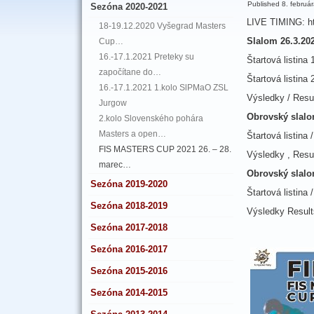
Published
8. februá
Sezóna 2020-2021
LIVE TIMING: ht
18-19.12.2020 Vyšegrad Masters
Slalom 26.3.20
Cup…
16.-17.1.2021 Preteky su
Štartová listina 
započítane do…
Štartová listina 
16.-17.1.2021 1.kolo SlPMaO ZSL
Výsledky / Resu
Jurgow
Obrovský slalo
2.kolo Slovenského pohára
Masters a open…
Štartová listina 
FIS MASTERS CUP 2021 26. – 28.
Výsledky , Resu
marec…
Obrovský slalom
Sezóna 2019-2020
Štartová listina /
Sezóna 2018-2019
Výsledky Resul
Sezóna 2017-2018
Sezóna 2016-2017
Sezóna 2015-2016
Sezóna 2014-2015