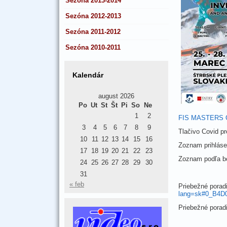
Sezóna 2013-2014
Sezóna 2012-2013
Sezóna 2011-2012
Sezóna 2010-2011
Kalendár
august 2026
Po
Ut
St
Št
Pi
So
Ne
1
2
FIS MASTERS C
3
4
5
6
7
8
9
Tlačivo Covid p
10
11
12
13
14
15
16
Zoznam prihláse
17
18
19
20
21
22
23
Zoznam podľa bo
24
25
26
27
28
29
30
31
« feb
Priebežné pora
lang=sk#0_B4D
Priebežné pora