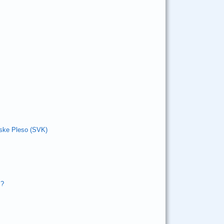
bske Pleso (SVK)
s?