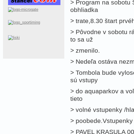
> Program na sobotu S
obhliadka
> trate,8.30 štart prvé
> Pôvodne v sobotu rá
to sa už
> zmenilo.
> Nedeľa ostáva nez
> Tombola bude vylos
sú vstupy
> do aquaparkov a voľ
tieto
> volné vstupenky /hl
> poobede.Vstupenky b
> PAVEL KRASULA 0