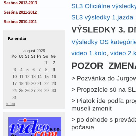
Sezóna 2012-2013
SL3 Oficiálne výsledk
Sezóna 2011-2012
SL3 výsledky 1.jazda
Sezóna 2010-2011
VÝSLEDKY 3. DŇ
Kalendár
Výsledky OS kategóri
august 2026
video 1.kolo
,
video 2.
Po
Ut
St
Št
Pi
So
Ne
1
2
POZOR ZMEN
3
4
5
6
7
8
9
10
11
12
13
14
15
16
> Pozvánka do Jurgo
17
18
19
20
21
22
23
> Propozície sú na SL
24
25
26
27
28
29
30
31
> Piatok ide podľa p
« feb
museli zmeniť
> po dohode s prevádz
počasie.