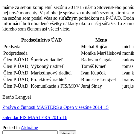
máme za sebou kompletnú sezónu 2014/15 nášho Slovenského pohára
nej nové momenty. V prílohe je správa za uplynulú sezónu, ktorú sc
na sezónu som poslal včas so súťažným poriadkom na P-ÚAD. Dodnes
informácií boli uhradené všetky náklady okolo našej súťaže. To zn
ktorého som členom asi všetci viete.
Predsedníctvo ÚAD
Meno
Predseda
Michal Rajčan
micha
Podpredseda
Monika Maršáleková
monik
Člen P-ÚAD, Športový riaditeľ
Radovan Cagala
radov
Člen P-ÚAD, Výkonný riaditeľ
Tomáš Kmeť
tomas
Člen P-ÚAD, Marketingový riaditeľ
Ivan Kupčok
ivan.
Člen P-ÚAD, Projektový riaditeľ
Branislav Lengyel
brani
Člen P-ÚAD, Komunikácia s FIS/MOV
Juraj Sinay
juraj.
Braňo Lengyel
Zpráva o činnosti MASTERS a Open v sezóne 2014-15
kalendar FIS MASTERS 2015-16
Posted in
Aktuálne