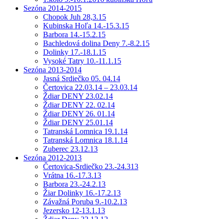
Sezóna 2014-2015
Chopok Juh 28,3.15
Kubinska Hoľa 14.-15.3.15
Barbora 14.-15.2.15
Bachledová dolina Deny 7.-8.2.15
Dolinky 17.-18.1.15
Vysoké Tatry 10.-11.1.15
Sezóna 2013-2014
Jasná Srdiečko 05. 04.14
Čertovica 22.03.14 – 23.03.14
Ždiar DENY 23.02.14
Ždiar DENY 22. 02.14
Ždiar DENY 26. 01.14
Ždiar DENY 25.01.14
Tatranská Lomnica 19.1.14
Tatranská Lomnica 18.1.14
Zuberec 23.12.13
Sezóna 2012-2013
Čertovica-Srdiečko 23.-24.313
Vrátna 16.-17.3.13
Barbora 23.-24.2.13
Žiar Dolinky 16.-17.2.13
Závažná Poruba 9.-10.2.13
Jezersko 12-13.1.13