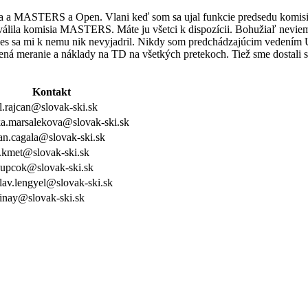
 a MASTERS a Open. Vlani keď som sa ujal funkcie predsedu komisie
hválila komisia MASTERS. Máte ju všetci k dispozícii. Bohužiaľ nevie
 sa mi k nemu nik nevyjadril. Nikdy som predchádzajúcim vedením ÚA
amená meranie a náklady na TD na všetkých pretekoch. Tiež sme dosta
Kontakt
l.rajcan@slovak-ski.sk
a.marsalekova@slovak-ski.sk
an.cagala@slovak-ski.sk
.kmet@slovak-ski.sk
kupcok@slovak-ski.sk
slav.lengyel@slovak-ski.sk
sinay@slovak-ski.sk