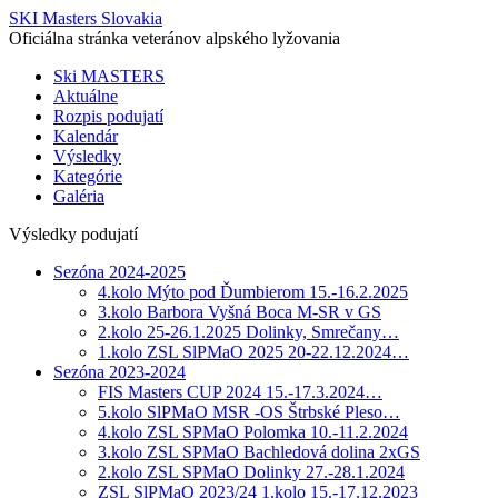
SKI Masters Slovakia
Oficiálna stránka veteránov alpského lyžovania
Ski MASTERS
Aktuálne
Rozpis podujatí
Kalendár
Výsledky
Kategórie
Galéria
Výsledky podujatí
Sezóna 2024-2025
4.kolo Mýto pod Ďumbierom 15.-16.2.2025
3.kolo Barbora Vyšná Boca M-SR v GS
2.kolo 25-26.1.2025 Dolinky, Smrečany…
1.kolo ZSL SlPMaO 2025 20-22.12.2024…
Sezóna 2023-2024
FIS Masters CUP 2024 15.-17.3.2024…
5.kolo SlPMaO MSR -OS Štrbské Pleso…
4.kolo ZSL SPMaO Polomka 10.-11.2.2024
3.kolo ZSL SPMaO Bachledová dolina 2xGS
2.kolo ZSL SPMaO Dolinky 27.-28.1.2024
ZSL SlPMaO 2023/24 1.kolo 15.-17.12.2023