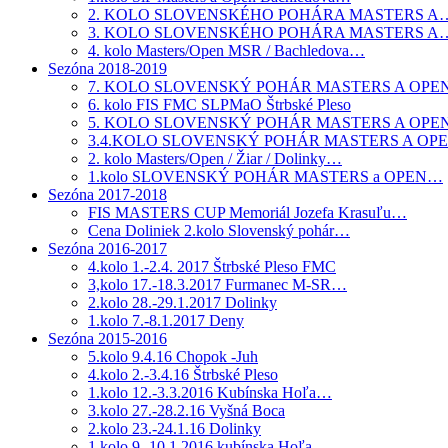
2. KOLO SLOVENSKÉHO POHÁRA MASTERS A
3. KOLO SLOVENSKÉHO POHÁRA MASTERS A
4. kolo Masters/Open MSR / Bachledova…
Sezóna 2018-2019
7. KOLO SLOVENSKÝ POHÁR MASTERS A OPE
6. kolo FIS FMC SLPMaO Štrbské Pleso
5. KOLO SLOVENSKÝ POHÁR MASTERS A OP
3.4.KOLO SLOVENSKÝ POHÁR MASTERS A OP
2. kolo Masters/Open / Žiar / Dolinky…
1.kolo SLOVENSKÝ POHÁR MASTERS a OPEN…
Sezóna 2017-2018
FIS MASTERS CUP Memoriál Jozefa Krasuľu…
Cena Doliniek 2.kolo Slovenský pohár…
Sezóna 2016-2017
4.kolo 1.-2.4. 2017 Štrbské Pleso FMC
3,kolo 17.-18.3.2017 Furmanec M-SR…
2.kolo 28.-29.1.2017 Dolinky
1.kolo 7.-8.1.2017 Deny
Sezóna 2015-2016
5.kolo 9.4.16 Chopok -Juh
4.kolo 2.-3.4.16 Štrbské Pleso
1.kolo 12.-3.3.2016 Kubínska Hoľa…
3.kolo 27.-28.2.16 Vyšná Boca
2.kolo 23.-24.1.16 Dolinky
1.kolo 9.-10.1.2016 kubínska Hoľa