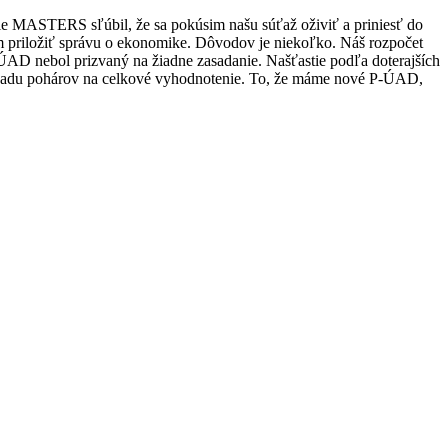
 MASTERS sľúbil, že sa pokúsim našu súťaž oživiť a priniesť do
m priložiť správu o ekonomike. Dôvodov je niekoľko. Náš rozpočet
D nebol prizvaný na žiadne zasadanie. Našťastie podľa doterajších
li sadu pohárov na celkové vyhodnotenie. To, že máme nové P-ÚAD,