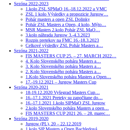
Sezóna 2022-2023
1.kolo ZSL SPMaO 16.-18.12.2022 a VMC
ZSL 1 kolo Výsledky a propozicie Jurgow…
Pohár masters a open ZSL Dolinky
Pohár ZSL Masters a Open, 4 kolo, Mýto…
MSR Masters 2.kolo Pohár ZSL MaO…
3.kolo náhrada Jurgow 3.-4.3.2023
Rozpis pretekov na FMC 16.-18.3.2023
Celkové výsledky ZSL Pohár Masters a…
Sezóna 2021-2022
FIS MASTERS CUP 25. – 27. MARCH 2022…
4. Kolo Slovenského pohára Masters a…
3. Kolo Slovenského pohára Masters a…
2. Kolo Slovenského pohára Masters a…
1.Kolo Slovenského pohára Masters a Open…
17.-19.12.2021 – Jurgow Masters Cup
Sezóna 2020-2021
18-19.12.2020 Vyšegrad Masters Cup…
16.-17.1.2021 Preteky su započítane do…
16.-17.1.2021 1.kolo SlPMaO ZSL Jurgow
2.kolo Slovenského pohára Masters a open…
FIS MASTERS CUP 2021 26. – 28. marec…
Sezóna 2019-2020
Jurgow (PL), 20 – 22.12.2019
1.kolo SlP Masters a Open Bachledová…