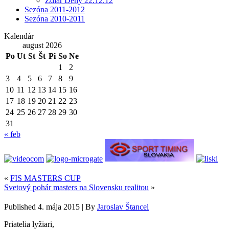
Ždiar Deny 22.12.12
Sezóna 2011-2012
Sezóna 2010-2011
Kalendár
august 2026
Po
Ut
St
Št
Pi
So
Ne
1
2
3
4
5
6
7
8
9
10
11
12
13
14
15
16
17
18
19
20
21
22
23
24
25
26
27
28
29
30
31
« feb
«
FIS MASTERS CUP
Svetový pohár masters na Slovensku realitou
»
Published
4. mája 2015
|
By
Jaroslav Štancel
Priatelia lyžiari,