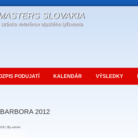
 MASTERS SLOVAKIA
a stránka veteránov alpského lyžovania
OZPIS PODUJATÍ
KALENDÁR
VÝSLEDKY
 BARBORA 2012
2018
|
By
admin