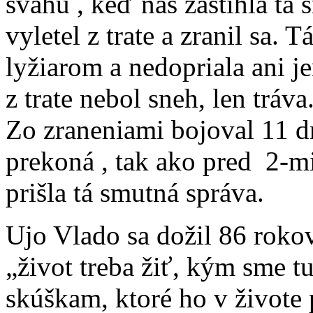
svahu , keď nás zastihla tá 
vyletel z trate a zranil sa.
lyžiarom a nedopriala ani j
z trate nebol sneh, len trá
Zo zraneniami bojoval 11 dní
prekoná , tak ako pred 2-mi
prišla tá smutná správa.
Ujo Vlado sa dožil 86 rok
„život treba žiť, kým sme 
skúškam, ktoré ho v živote po