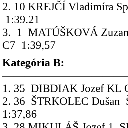
2. 10 KREJČÍ Vladimíra 
1:39.21
3. 1 MATÚŠKOVÁ Zuza
C7 1:39,57
Kategória B:
———————————
1. 35 DIBDIAK Jozef KL O
2. 36 ŠTRKOLEC Dušan 
1:37,86
3. 28 MIKULÁŠ Jozef 1.