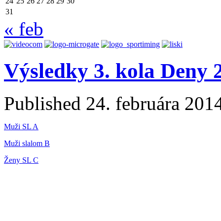
24
25
26
27
28
29
30
31
« feb
Výsledky 3. kola Deny 
Published
24. februára 201
Muži SL A
Muži slalom B
Ženy SL C