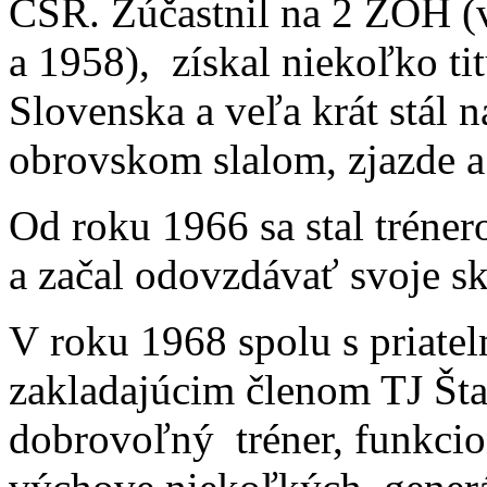
ČSR. Zúčastnil na 2 ZOH (v
a 1958), získal niekoľko ti
Slovenska a veľa krát stál 
obrovskom slalom, zjazde a
Od roku 1966 sa stal tréne
a začal odovzdávať svoje sk
V roku 1968 spolu s priatel
zakladajúcim členom TJ Št
dobrovoľný tréner, funkcio