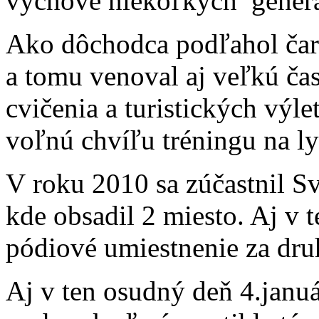
výchove niekoľkých generáci
Ako dôchodca podľahol čaru
a tomu venoval aj veľkú ča
cvičenia a turistických výl
voľnú chvíľu tréningu na ly
V roku 2010 sa zúčastnil S
kde obsadil 2 miesto. Aj v t
pódiové umiestnenie za dr
Aj v ten osudný deň 4.januá