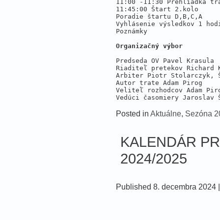
11:00 -11:30 Prehliadka tra
11:45:00 Štart 2.kolo 

Poradie štartu D,B,C,A 

Vyhlásenie výsledkov 1 hodi
Poznámky

Organizačný výbor 
Predseda OV Pavel Krasula 

Riaditeľ pretekov Richard K
Arbiter Piotr Stolarczyk, Š
Autor trate Adam Pirog 

Veliteľ rozhodcov Adam Piro
Vedúci časomiery Jaroslav 
Posted in
Aktuálne
,
Sezóna 2
KALENDÁR PR
2024/2025
Published
8. decembra 2024