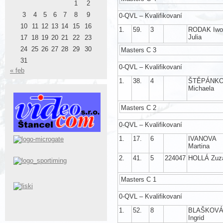
1
2
3
4
5
6
7
8
9
0-QVL – Kvalifikovaní
10
11
12
13
14
15
16
1.
59.
3
RODAK Iwo
Julia
17
18
19
20
21
22
23
24
25
26
27
28
29
30
Masters C 3
31
0-QVL – Kvalifikovaní
« feb
1.
38.
4
ŠTĚPÁNK
Michaela
Masters C 2
0-QVL – Kvalifikovaní
1.
17.
6
IVANOVA
Martina
2.
41.
5
224047
HOLLÁ Zuz
Masters C 1
0-QVL – Kvalifikovaní
1.
52.
8
BLAŠKOV
Ingrid