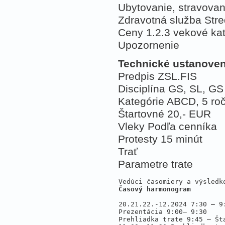
Ubytovanie, stravova
Zdravotná služba Str
Ceny 1.2.3 vekové kat
Upozornenie
Technické ustanoven
Predpis ZSL.FIS
Disciplína GS, SL, GS
Kategórie ABCD, 5 ro
Štartovné 20,- EUR
Vleky Podľa cenníka
Protesty 15 minút
Trať
Parametre trate
Časový harmonogram 
20.21.22.-12.2024 7:30 – 9:
Prezentácia 9:00– 9:30 

Prehliadka trate 9:45 – Šta