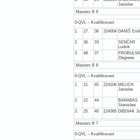
Jaroslav
Masters B 9
0-QVL – Kvalifikovaní
1.
27.
36
324004
DANIŠ Emil
2.
36.
33
SENČAR
Ludvik
3.
48.
37
PROBULSK
Zbigniew
Masters B 8
0-QVL – Kvalifikovaní
1.
21.
45
224106
MELICH
Jaroslav
2.
22.
44
BARABAS
Stanislaw
3.
25.
40
224385
DIBDIAK Jo
Masters B 7
0-QVL – Kvalifikovaní