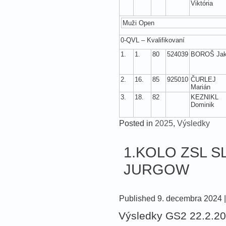
Viktória
Muži Open
0-QVL – Kvalifikovaní
1.
1.
80
524039
BOROŠ Ja
2.
16.
85
925010
ČURLEJ
Marián
3.
18.
82
KEZNIKL
Dominik
Posted in
2025
,
Výsledky
1.KOLO ZSL SL
JURGOW
Published
9. decembra 2024
Výsledky GS2 22.2.2