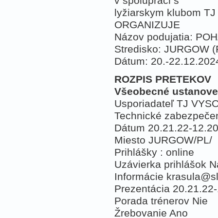
v spolupráci s
lyžiarskym klubom 
ORGANIZUJE
Názov podujatia: P
Stredisko: JURGOW (
Dátum: 20.-22.12.202
ROZPIS PRETEKOV
Všeobecné ustanove
Usporiadateľ TJ VY
Technické zabezpeč
Dátum 20.21.22-12.2
Miesto JURGOW/PL/
Prihlášky : online
Uzávierka prihlášok Na
Informácie krasula@s
Prezentácia 20.21.22-
Porada trénerov Nie
Žrebovanie Ano