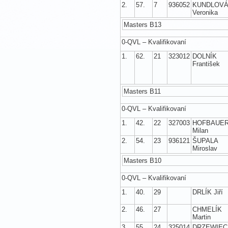
2.
57.
7
936052
KUNDLOV
Veronika
Masters B13
0-QVL – Kvalifikovaní
1.
62.
21
323012
DOLNÍK
František
Masters B11
0-QVL – Kvalifikovaní
1.
42.
22
327003
HOFBAUE
Milan
2.
54.
23
936121
ŠUPALA
Miroslav
Masters B10
0-QVL – Kvalifikovaní
1.
40.
29
DRLÍK Jiří
2.
46.
27
CHMELÍK
Martin
3.
55.
24
325014
DRZEWIEC