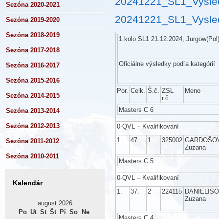
20241221_SL1_Vysled
Sezóna 2020-2021
20241221_SL1_Vysled
Sezóna 2019-2020
Sezóna 2018-2019
1.kolo SL1 21.12.2024, Jurgow(Pol
Sezóna 2017-2018
Oficiálne výsledky podľa kategórií
Sezóna 2016-2017
Sezóna 2015-2016
Por.
Celk.
Š.č.
ZSL
Meno
Sezóna 2014-2015
r.č.
Masters C 6
Sezóna 2013-2014
Sezóna 2012-2013
0-QVL – Kvalifikovaní
1.
47.
1
325002
GARDOŠO
Sezóna 2011-2012
Zuzana
Sezóna 2010-2011
Masters C 5
0-QVL – Kvalifikovaní
Kalendár
1.
37.
2
224115
DANIELIS
Zuzana
august 2026
Po
Ut
St
Št
Pi
So
Ne
Masters C 4