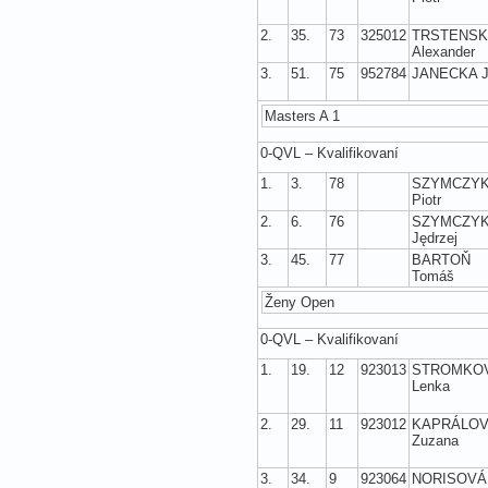
2.
35.
73
325012
TRSTENS
Alexander
3.
51.
75
952784
JANECKA J
Masters A 1
0-QVL – Kvalifikovaní
1.
3.
78
SZYMCZY
Piotr
2.
6.
76
SZYMCZY
Jędrzej
3.
45.
77
BARTOŇ
Tomáš
Ženy Open
0-QVL – Kvalifikovaní
1.
19.
12
923013
STROMKO
Lenka
2.
29.
11
923012
KAPRÁLO
Zuzana
3.
34.
9
923064
NORISOVÁ