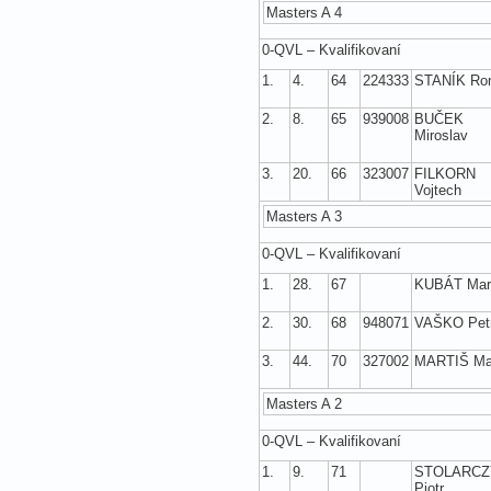
Masters A 4
0-QVL – Kvalifikovaní
1.
4.
64
224333
STANÍK Ro
2.
8.
65
939008
BUČEK
Miroslav
3.
20.
66
323007
FILKORN
Vojtech
Masters A 3
0-QVL – Kvalifikovaní
1.
28.
67
KUBÁT Mart
2.
30.
68
948071
VAŠKO Pet
3.
44.
70
327002
MARTIŠ Ma
Masters A 2
0-QVL – Kvalifikovaní
1.
9.
71
STOLARCZ
Piotr