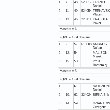
1.
7.
48
523017
GRANEC
Daniel
2.
11.
49
524054
TERNAVS
Vladimír
3.
13.
46
223111
KRASULA
Pavel
Masters A 6
0-QVL – Kvalifikovaní
1.
2.
57
613008
AMBROS
Dušan
2.
12.
54
MALISON
Marek
3.
15.
58
PYTEL
Bartłomiej
Masters A 5
0-QVL – Kvalifikovaní
1.
5.
61
NAJDZION
Daniel
2.
10.
62
324024
BIRKA Erik
3.
14.
59
DZIARKOW
Grzegorz