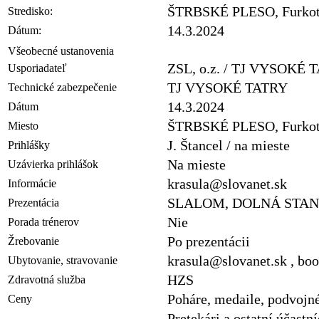
ŠTRBSKÉ PLESO, Furko
Stredisko:
14.3.2024
Dátum:
Všeobecné ustanovenia
ZSL, o.z. / TJ VYSOKÉ 
Usporiadateľ
TJ VYSOKÉ TATRY
Technické zabezpečenie
14.3.2024
Dátum
ŠTRBSKÉ PLESO, Furko
Miesto
J. Štancel / na mieste
Prihlášky
Na mieste
Uzávierka prihlášok
krasula@slovanet.sk
Informácie
SLALOM, DOLNÁ STAN
Prezentácia
Nie
Porada trénerov
Po prezentácii
Žrebovanie
krasula@slovanet.sk , bo
Ubytovanie, stravovanie
HZS
Zdravotná služba
Poháre, medaile, podvojn
Ceny
Pretekári a ostatní účastn