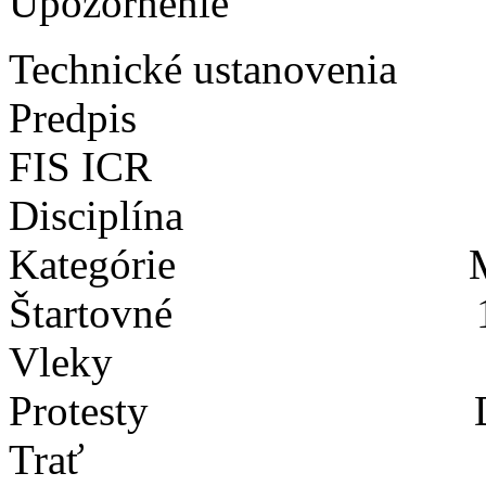
Upozornenie
Technické ustanovenia
Predpis ZSL súťaž
FIS ICR
Disciplína GS
Kategórie Maste
Štartovné 15
Vleky 15 
Protesty Do 1
Trať Parametre 