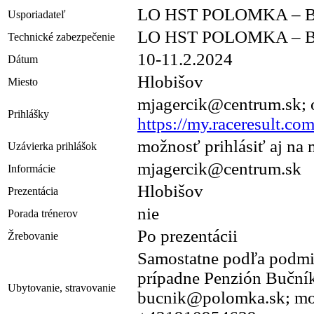
LO HST POLOMKA – 
Usporiadateľ
LO HST POLOMKA – 
Technické zabezpečenie
10-11.2.2024
Dátum
Hlobišov
Miesto
mjagercik@centrum.sk; 
Prihlášky
https://my.raceresult.co
možnosť prihlásiť aj na 
Uzávierka prihlášok
mjagercik@centrum.sk
Informácie
Hlobišov
Prezentácia
nie
Porada trénerov
Po prezentácii
Žrebovanie
Samostatne podľa podmi
prípadne Penzión Bučník
Ubytovanie, stravovanie
bucnik@polomka.sk; mo