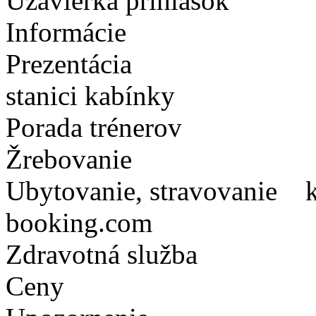
Uzávierka prihlášok N
Informácie krasu
Prezentácia Bufet
stanici kabínky
Porada trénerov 
Žrebovanie Po p
Ubytovanie, stravovanie k
booking.com
Zdravotná služba
Ceny Poháre