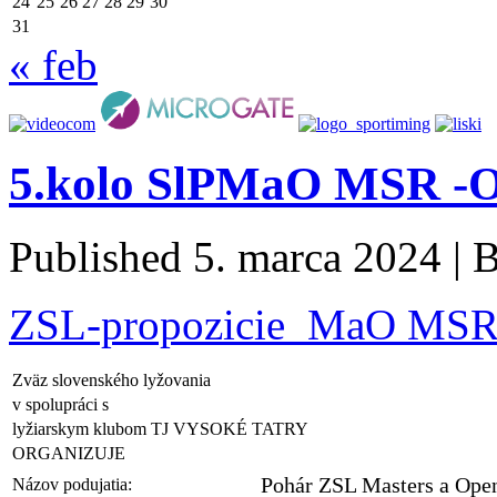
24
25
26
27
28
29
30
31
« feb
5.kolo SlPMaO MSR -OS
Published
5. marca 2024
|
ZSL-propozicie_MaO MSR_
Zväz slovenského lyžovania
v spolupráci s
lyžiarskym klubom TJ VYSOKÉ TATRY
ORGANIZUJE
Pohár ZSL Masters a Open
Názov podujatia: