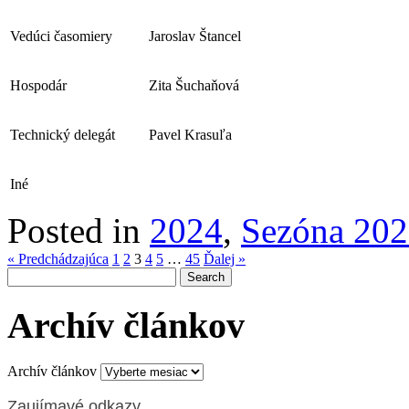
Vedúci časomiery
Jaroslav Štancel
Hospodár
Zita Šuchaňová
Technický delegát
Pavel Krasuľa
Iné
Posted in
2024
,
Sezóna 20
« Predchádzajúca
1
2
3
4
5
…
45
Ďalej »
Archív článkov
Archív článkov
Zaujímavé odkazy