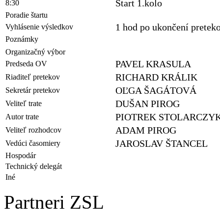
Štart 1.kolo
8:30
Poradie štartu
1 hod po ukončení pretek
Vyhlásenie výsledkov
Poznámky
Organizačný výbor
PAVEL KRASULA
Predseda OV
RICHARD KRÁLIK
Riaditeľ pretekov
OĽGA ŠAGÁTOVÁ
Sekretár pretekov
DUŠAN PIROG
Veliteľ trate
PIOTREK STOLARCZY
Autor trate
ADAM PIROG
Veliteľ rozhodcov
JAROSLAV ŠTANCEL
Vedúci časomiery
Hospodár
Technický delegát
Iné
Partneri ZSL