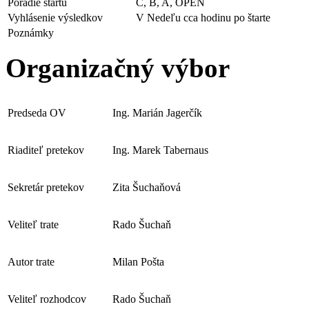
Poradie štartu
C, B, A, OPEN
Vyhlásenie výsledkov
V Nedeľu cca hodinu po štarte
Poznámky
Organizačný výbor
Predseda OV
Ing. Marián Jagerčík
Riaditeľ pretekov
Ing. Marek Tabernaus
Sekretár pretekov
Zita Šuchaňová
Veliteľ trate
Rado Šuchaň
Autor trate
Milan Pošta
Veliteľ rozhodcov
Rado Šuchaň