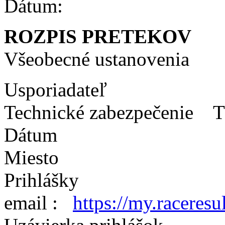
Dátum: 03.-0
ROZPIS PRETEKOV
Všeobecné ustanovenia
Usporiadateľ TJ V
Technické zabezpečenie T
Dátum 03-04
Miesto Bachle
Prihlášky Cez Lo
email :
https://my.raceresu