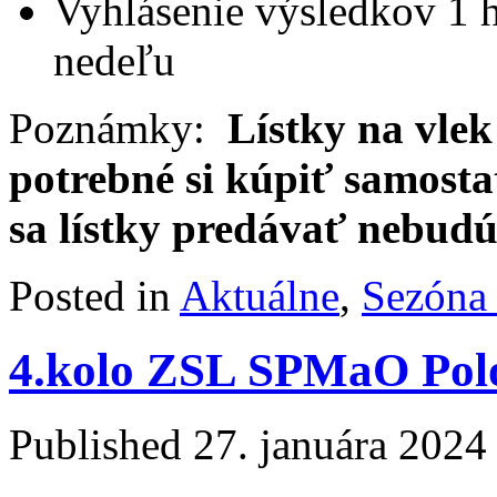
Vyhlásenie výsledkov 1 
nedeľu
Poznámky:
Lístky na vlek
potrebné si kúpiť samostat
sa lístky predávať nebudú
Posted in
Aktuálne
,
Sezóna
4.kolo ZSL SPMaO Polo
Published
27. januára 2024