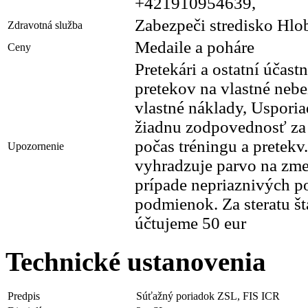
+421910954639,
Zabezpeči stredisko Hlo
Zdravotná služba
Medaile a poháre
Ceny
Pretekári a ostatní účast
pretekov na vlastné neb
vlastné náklady, Usporia
žiadnu zodpovednosť za
počas tréningu a pretekv.
Upozornenie
vyhradzuje parvo na zm
prípade nepriaznivých p
podmienok. Za steratu št
účtujeme 50 eur
Technické ustanovenia
Predpis
Súťažný poriadok ZSL, FIS ICR