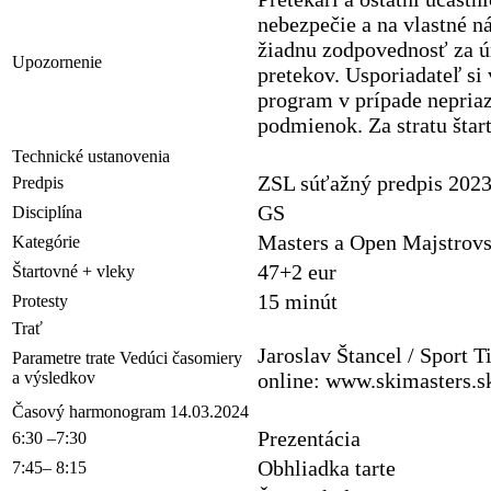
nebezpečie a na vlastné n
žiadnu zodpovednosť za ú
Upozornenie
pretekov. Usporiadateľ si
program v prípade nepria
podmienok. Za stratu štar
Technické ustanovenia
ZSL súťažný predpis 2023
Predpis
GS
Disciplína
Masters a Open Majstrov
Kategórie
47+2 eur
Štartovné + vleky
15 minút
Protesty
Trať
Jaroslav Štancel / Sport T
Parametre trate Vedúci časomiery
a výsledkov
online: www.skimasters.s
Časový harmonogram 14.03.2024
Prezentácia
6:30 –7:30
Obhliadka tarte
7:45– 8:15