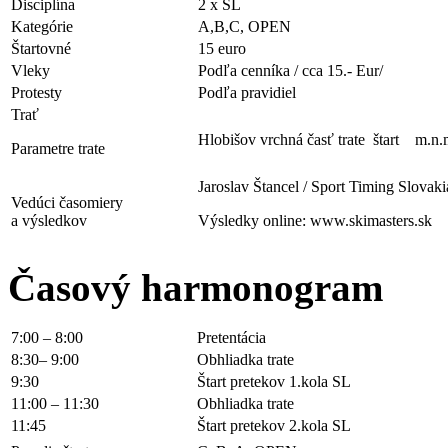
Disciplína
2 x SL
Kategórie
A,B,C, OPEN
Štartovné
15 euro
Vleky
Podľa cenníka / cca 15.- Eur/
Protesty
Podľa pravidiel
Trať
Hlobišov vrchná časť trate štart m.n
Parametre trate
Jaroslav Štancel / Sport Timing Slovakia
Vedúci časomiery
a výsledkov
Výsledky online: www.skimasters.sk
Časový harmonogram
7:00 – 8:00
Pretentácia
8:30– 9:00
Obhliadka trate
9:30
Štart pretekov 1.kola SL
11:00 – 11:30
Obhliadka trate
11:45
Štart pretekov 2.kola SL