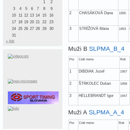
1
2
3
4
5
6
7
8
9
2
CHASÁKOVÁ Dana
1955
10
11
12
13
14
15
16
17
18
19
20
21
22
23
24
25
26
27
28
29
30
3
STRÍŽOVÁ Mária
1953
31
« feb
Muži B
SLPMA_B_4
Por.
Celé meno
Rok
1
DIBDIAK Jozef
1957
2
ŠTRKOLEC Dušan
1958
3
HELLEBRANDT Igor
1947
Muži A
SLPMA_A_4
Por.
Celé meno
Rok