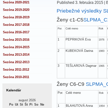
Published
3. februára 2015
|
Sezóna 2020-2021
Sezóna 2019-2020
Priebežné výsledky 
Sezóna 2018-2019
Ženy c1-C5
SLPMA_C
Sezóna 2017-2018
Por.
Celé meno
Rok
Sezóna 2016-2017
1
PEPRIKOVÁ Eva
Sezóna 2015-2016
1976
Sezóna 2014-2015
2
KUBEKOVÁ Darina
1983
Sezóna 2013-2014
Sezóna 2012-2013
3
TEŠLAROVÁ Dagmar
1965
Sezóna 2011-2012
Sezóna 2010-2011
Ženy C6-C9
SLPMA_
Kalendár
Por.
Celé meno
Rok
august 2026
Po
Ut
St
Št
Pi
So
Ne
1
BLAHUTOVÁ Anna
1954